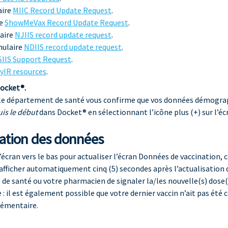
aire
MIIC Record Update Request
.
re
ShowMeVax Record Update Request
.
aire
NJIIS record update request
.
mulaire
NDIIS record update request
.
SIIS Support Request
.
yIR resources
.
Docket®.
 le département de santé vous confirme que vos données démograph
is le début
dans Docket® en sélectionnant l’icône plus (+) sur l’éc
ation des données
l’écran vers le bas pour actualiser l’écran Données de vaccination,
afficher automatiquement cinq (5) secondes après l’actualisation de
 de santé ou votre pharmacien de signaler la/les nouvelle(s) dose(
: il est également possible que votre dernier vaccin n’ait pas été 
lémentaire.