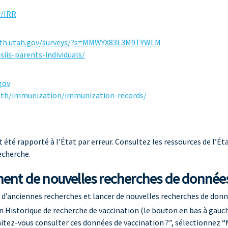
v/IRR
alth.utah.gov/surveys/?s=MMWYX83L3M9TYWLM
siis-parents-individuals/
gov
alth/immunization/immunization-records/
 été rapporté à l’État par erreur. Consultez les ressources de l’Ét
echerche.
ement de nouvelles recherches de donnée
 d’anciennes recherches et lancer de nouvelles recherches de donn
an Historique de recherche de vaccination (le bouton en bas à gau
itez-vous consulter ces données de vaccination ?”, sélectionnez “M