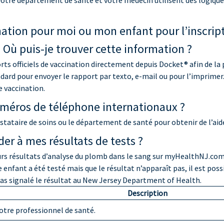
 votre département de santé et votre médecin utilisent des logiqu
nation pour moi ou mon enfant pour l’inscript
 Où puis-je trouver cette information ?
ts officiels de vaccination directement depuis Docket® afin de la p
ndard pour envoyer le rapport par texto, e-mail ou pour l’imprimer
e vaccination.
uméros de téléphone internationaux ?
tataire de soins ou le département de santé pour obtenir de l’aid
der à mes résultats de tests ?
urs résultats d’analyse du plomb dans le sang sur myHealthNJ.com.
 enfant a été testé mais que le résultat n’apparaît pas, il est possi
 pas signalé le résultat au New Jersey Department of Health.
Description
votre professionnel de santé.