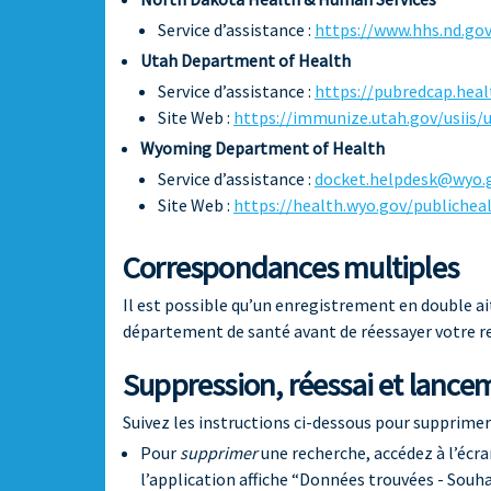
Service d’assistance :
https://www.hhs.nd.go
Utah Department of Health
Service d’assistance :
https://pubredcap.he
Site Web :
https://immunize.utah.gov/usiis/u
Wyoming Department of Health
Service d’assistance :
docket.helpdesk@wyo.
Site Web :
https://health.wyo.gov/publiche
Correspondances multiples
Il est possible qu’un enregistrement en double ait
département de santé avant de réessayer votre r
Suppression, réessai et lanc
Suivez les instructions ci-dessous pour supprimer
Pour
supprimer
une recherche, accédez à l’écr
l’application affiche “Données trouvées - Souha