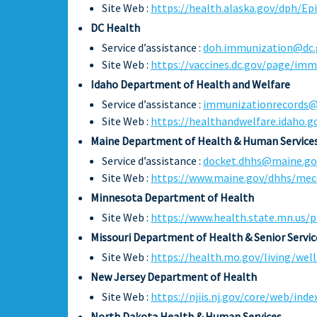
Site Web :
https://health.alaska.gov/dph/Epi
DC Health
Service d’assistance :
doh.immunization@dc.
Site Web :
https://vaccines.dc.gov/page/imm
Idaho Department of Health and Welfare
Service d’assistance :
immunizationrecords@
Site Web :
https://healthandwelfare.idaho.g
Maine Department of Health & Human Service
Service d’assistance :
docket.dhhs@maine.go
Site Web :
https://www.maine.gov/dhhs/mec
Minnesota Department of Health
Site Web :
https://www.health.state.mn.us/
Missouri Department of Health & Senior Servic
Site Web :
https://health.mo.gov/living/wel
New Jersey Department of Health
Site Web :
https://njiis.nj.gov/core/web/in
North Dakota Health & Human Services