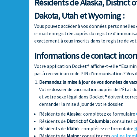
Résidents de Alaska, District 
Dakota, Utah et Wyoming :
Vous pouvez accéder à vos données personnelles e
e-mail enregistrée auprès du registre d’immunisa
exactement à ceux inscrits dans le registre de vot
Informations de contact incor
Votre application Docket® affiche-t-elle “Examine
pas à recevoir un code PIN d’immunisation ? Vos 
Demandez la mise à jour de vos données de vacc
Votre dossier de vaccination auprès de l’État 
et votre sexe légal dans Docket® doivent corre
demander la mise à jour de votre dossier.
Résidents de
Alaska
: complétez ce formulaire
Résidents de
District of Columbia
: consultez c
Résidents de
Idaho
: complétez ce formulaire
R
Résidents de
Maine
: consultez ces
online ImmP