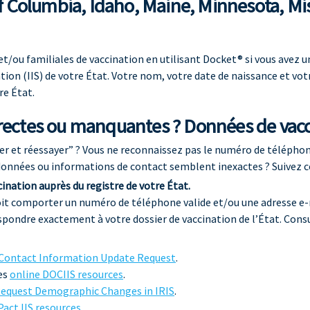
of Columbia, Idaho, Maine, Minnesota, Mi
t/ou familiales de vaccination en utilisant Docket® si vous avez 
tion (IIS) de votre État. Votre nom, votre date de naissance et vo
re État.
rectes ou manquantes ? Données de vacc
r et réessayer” ? Vous ne reconnaissez pas le numéro de téléphone
données ou informations de contact semblent inexactes ? Suivez c
ination auprès du registre de votre État.
doit comporter un numéro de téléphone valide et/ou une adresse e-
spondre exactement à votre dossier de vaccination de l’État. Consu
Contact Information Update Request
.
es
online DOCIIS resources
.
equest Demographic Changes in IRIS
.
act IIS resources
.