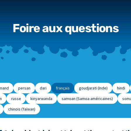
Foire aux questions
emand
persan
dari
français
goudjarati (Inde)
hindi
n
russe
kinyarwanda
samoan (Samoa américaines)
soma
chinois (Taïwan)