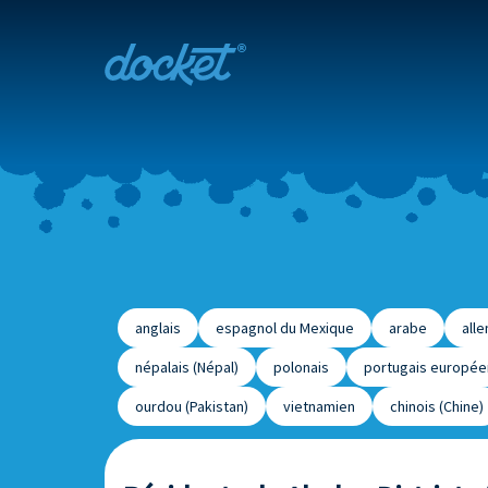
anglais
espagnol du Mexique
arabe
all
népalais (Népal)
polonais
portugais europée
ourdou (Pakistan)
vietnamien
chinois (Chine)