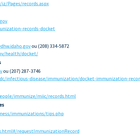
/iz/Pages/records.aspx
gov
unization-records-docket
dhw.idaho.gov
ou (208) 334-5872
ov/health/docket/
s
v
ou (207) 287-3746
dc/infectious-disease/immunization/docket-immunization-recor
people/immunize/miic/records.html
es
lness/immunizations/tips.php
dex.html#/requestImmunizationRecord