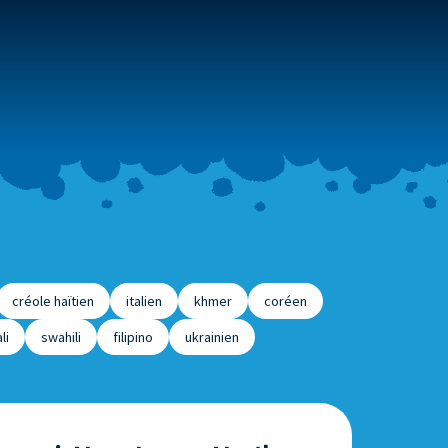
créole haïtien
italien
khmer
coréen
li
swahili
filipino
ukrainien